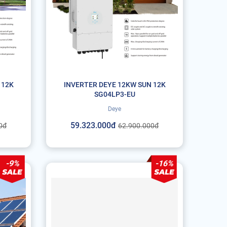
 12K
INVERTER DEYE 12KW SUN 12K
SG04LP3-EU
Deye
59.323.000đ
0đ
62.900.000đ
-9%
-16%