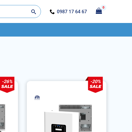
0
0987 17 64 67
-26%
-20%