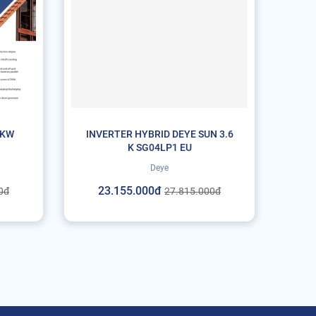
3KW
INVERTER HYBRID DEYE SUN 3.6
K SG04LP1 EU
Deye
23.155.000đ
0đ
27.815.000đ