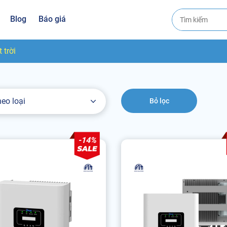
Blog
Báo giá
 trời
heo loại
Bỏ lọc
-14%