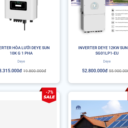
ERTER HÒA LƯỚI DEYE SUN
INVERTER DEYE 12KW SUN
10K G 1 PHA
SG01LP1-EU
Deye
Deye
8.315.000đ
52.800.000đ
19.800.000đ
55.900.00
-7%