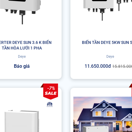
ERTER DEYE SUN 3.6 K BIẾN
BIẾN TẦN DEYE 5KW SUN 
TẦN HÒA LƯỚI 1 PHA
Deye
Deye
Báo giá
11.650.000đ
15.815.00
-7%