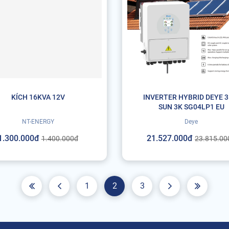
KÍCH 16KVA 12V
INVERTER HYBRID DEYE 
SUN 3K SG04LP1 EU
NT-ENERGY
Deye
1.300.000đ
21.527.000đ
1.400.000đ
23.815.00
1
2
3