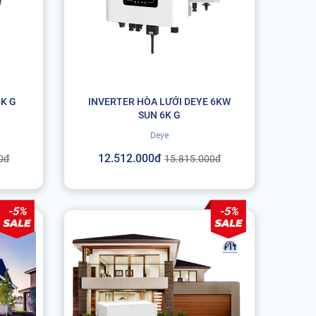
5K G
INVERTER HÒA LƯỚI DEYE 6KW
SUN 6K G
Deye
12.512.000đ
0đ
15.815.000đ
-5%
-5%