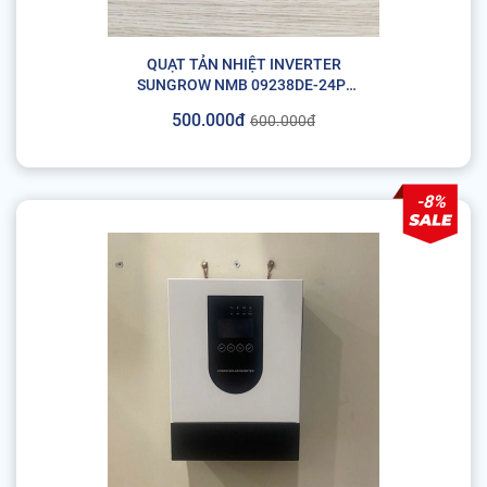
QUẠT TẢN NHIỆT INVERTER
SUNGROW NMB 09238DE-24P-
CUE 24V 1.5A (CHÍNH HÃNG)
500.000đ
600.000đ
-8%