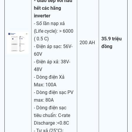
- Giao tiếp với hầu
hết các hãng
inverter
- Số lần nạp xả
(Life cycle): > 6000
( 0.5 C)
35.9 triệu
200 AH
- Điện áp sạc: 56V-
đồng
60V
- Điện áp xả: 38V-
48V
- Dòng điện Xả
Max: 100A
- Dòng điện sạc PV
max: 80A
- Dòng điện sạc
tiêu chuẩn: C-rate
Discharge :<0.8C
- Tự xả (25°C):