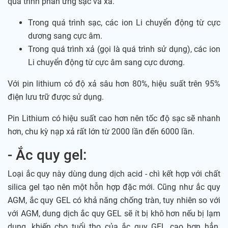
quá trình phản ứng sạc và xả.
Trong quá trình sạc, các ion Li chuyển động từ cực
dương sang cực âm.
Trong quá trình xả (gọi là quá trình sử dụng), các ion
Li chuyển động từ cực âm sang cực dương.
Với pin lithium có độ xả sâu hơn 80%, hiệu suất trên 95%
điện lưu trữ được sử dụng.
Pin Lithium có hiệu suất cao hơn nên tốc độ sạc sẽ nhanh
hơn, chu kỳ nạp xả rất lớn từ 2000 lần đến 6000 lần.
- Ắc quy gel:
Loại ắc quy này dùng dung dịch acid - chì kết hợp với chất
silica gel tạo nên một hỗn hợp đặc mới. Cũng như ắc quy
AGM, ắc quy GEL có khả năng chống tràn, tuy nhiên so với
với AGM, dung dịch ắc quy GEL sẽ ít bị khô hơn nếu bị lạm
dụng, khiến cho tuổi thọ của ắc quy GEL cao hơn hẳn.