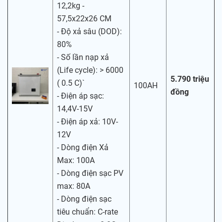
12,2kg -
57,5x22x26 CM
- Độ xả sâu (DOD):
80%
- Số lần nạp xả
(Life cycle): > 6000
5.790 triệu
( 0.5 C)`
100AH
đồng
- Điện áp sạc:
14,4V-15V
- Điện áp xả: 10V-
12V
- Dòng điện Xả
Max: 100A
- Dòng điện sạc PV
max: 80A
- Dòng điện sạc
tiêu chuẩn: C-rate