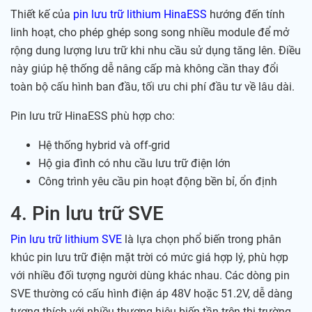
Thiết kế của
pin lưu trữ lithium HinaESS
hướng đến tính
linh hoạt, cho phép ghép song song nhiều module để mở
rộng dung lượng lưu trữ khi nhu cầu sử dụng tăng lên. Điều
này giúp hệ thống dễ nâng cấp mà không cần thay đổi
toàn bộ cấu hình ban đầu, tối ưu chi phí đầu tư về lâu dài.
Pin lưu trữ HinaESS phù hợp cho:
Hệ thống hybrid và off-grid
Hộ gia đình có nhu cầu lưu trữ điện lớn
Công trình yêu cầu pin hoạt động bền bỉ, ổn định
4. Pin lưu trữ SVE
Pin lưu trữ lithium SVE
là lựa chọn phổ biến trong phân
khúc pin lưu trữ điện mặt trời có mức giá hợp lý, phù hợp
với nhiều đối tượng người dùng khác nhau. Các dòng pin
SVE thường có cấu hình điện áp 48V hoặc 51.2V, dễ dàng
tương thích với nhiều thương hiệu biến tần trên thị trường