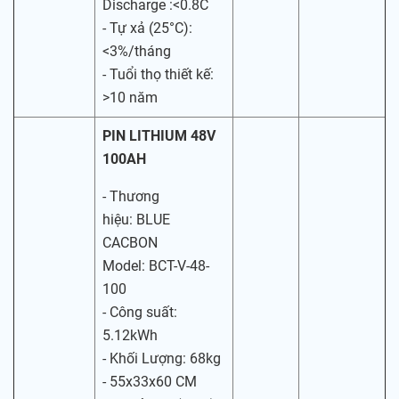
Discharge :<0.8C
- Tự xả (25°C):
<3%/tháng
- Tuổi thọ thiết kế:
>10 năm
PIN LITHIUM 48V
100AH
- Thương
hiệu: BLUE
CACBON
Model: BCT-V-48-
100
- Công suất:
5.12kWh
- Khối Lượng: 68kg
- 55x33x60 CM