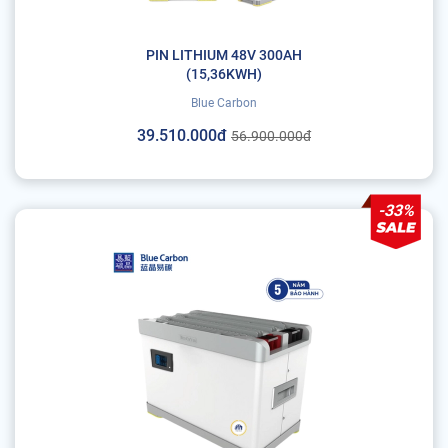
PIN LITHIUM 48V 300AH
(15,36KWH)
Blue Carbon
39.510.000đ
56.900.000đ
-33%