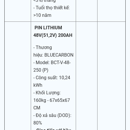
<3%/tháng
- Tuổi thọ thiết kế:
>10 năm
PIN LITHIUM
48V(51,2V) 200AH
- Thương
hiệu: BLUECARBON
- Model: BCT-V-48-
250 (P)
- Công suất: 10,24
kWh
- Khối Lượng:
160kg - 67x65x67
CM
- Độ xả sâu (DOD):
80%