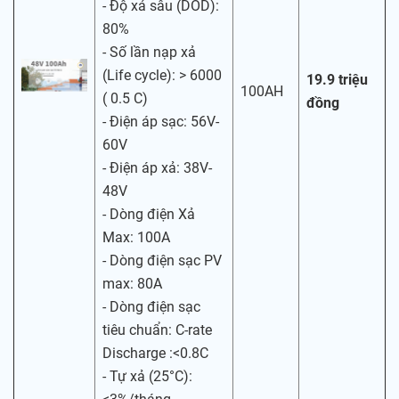
- Độ xả sâu (DOD):
80%
- Số lần nạp xả
(Life cycle): > 6000
19.9 triệu
100AH
( 0.5 C)
đồng
- Điện áp sạc: 56V-
60V
- Điện áp xả: 38V-
48V
- Dòng điện Xả
Max: 100A
- Dòng điện sạc PV
max: 80A
- Dòng điện sạc
tiêu chuẩn: C-rate
Discharge :<0.8C
- Tự xả (25°C):