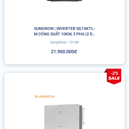
SUNGROW | INVERTER SG10KTL-
M CÔNG SUẤT 10KW, 3 PHA (2 DC
INPUT, 2 MPPT)
SungGrow - 10 kW
21.900.000đ
-2%