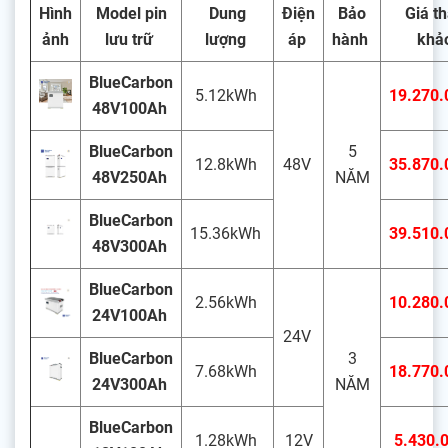
Hình
Model pin
Dung
Điện
Bảo
Giá t
ảnh
lưu trữ
lượng
áp
hành
khả
BlueCarbon
5.12kWh
19.270
48V100Ah
BlueCarbon
5
12.8kWh
48V
35.870
48V250Ah
NĂM
BlueCarbon
15.36kWh
39.510
48V300Ah
BlueCarbon
2.56kWh
10.280
24V100Ah
24V
BlueCarbon
3
7.68kWh
18.770
24V300Ah
NĂM
BlueCarbon
1.28kWh
12V
5.430.