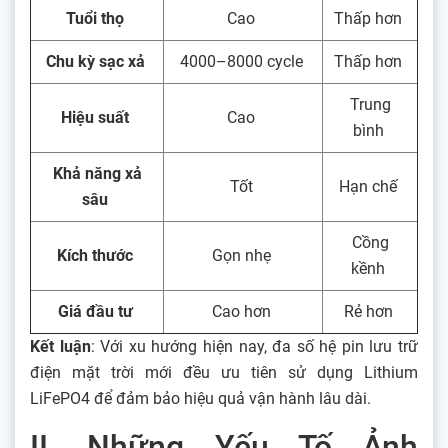
Tuổi thọ
Cao
Thấp hơn
Chu kỳ sạc xả
4000–8000 cycle
Thấp hơn
Trung
Hiệu suất
Cao
bình
Khả năng xả
Tốt
Hạn chế
sâu
Cồng
Kích thước
Gọn nhẹ
kềnh
Giá đầu tư
Cao hơn
Rẻ hơn
Kết luận
: Với xu hướng hiện nay, đa số hệ pin lưu trữ
điện mặt trời mới đều ưu tiên sử dụng Lithium
LiFePO4 để đảm bảo hiệu quả vận hành lâu dài.
II. Những Yếu Tố Ảnh