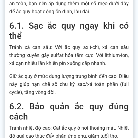
an toàn, bạn nên áp dụng thêm một số mẹo dưới đây
để ắc quy hoạt động ổn định, lâu dài.
6.1. Sạc ắc quy ngay khi có
thể
Tránh xả cạn sâu: Với ắc quy axit-chì, xả cạn sâu
thường xuyên gây sulfat hóa tấm cực. Với lithium-ion,
xả cạn nhiều lần khiến pin xuống cấp nhanh.
Giữ ắc quy ở mức dung lượng trung bình đến cao: Điều
này giúp hạn chế số chu kỳ sạc/xả toàn phần (full
cycle), tăng vòng đời.
6.2. Bảo quản ắc quy đúng
cách
Tránh nhiệt độ cao: Cất ắc quy ở nơi thoáng mát. Nhiệt
độ quá cao thúc đẩy phản ứng phụ, giảm tuổi thọ.