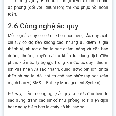
Tình trạng vật lý: Bị sunfat hóa (đối với axit-chì) hoặc
đã phồng (đối với lithium-ion) thì khó phục hồi hoàn
toàn.
2.6 Công nghệ ắc quy
Mỗi loại ắc quy có cơ chế hóa học riêng. Ắc quy axit-
chì tuy có độ bền không cao, nhưng ưu điểm là giá
thành rẻ, nhược điểm là sạc chậm, nặng và cần bảo
dưỡng thường xuyên (ví dụ kiểm tra dung dịch điện
phân, kiểm tra tỷ trọng). Trong khi đó, ắc quy lithium-
ion vừa nhẹ vừa sạc nhanh, dung lượng pin lớn, tự xả
thấp nhưng lại đòi hỏi cơ chế sạc phức tạp hơn (cần
mạch bảo vệ BMS – Battery Management System).
Bởi vậy, hiểu rõ công nghệ ắc quy là bước đầu tiên để
sạc đúng, tránh các sự cố như phồng, rò rỉ điện dịch
hoặc nguy hiểm hơn là cháy nổ khi sạc sai.