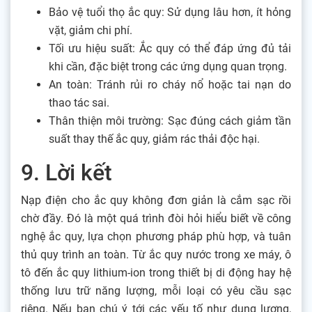
Bảo vệ tuổi thọ ắc quy: Sử dụng lâu hơn, ít hỏng
vặt, giảm chi phí.
Tối ưu hiệu suất: Ắc quy có thể đáp ứng đủ tải
khi cần, đặc biệt trong các ứng dụng quan trọng.
An toàn: Tránh rủi ro cháy nổ hoặc tai nạn do
thao tác sai.
Thân thiện môi trường: Sạc đúng cách giảm tần
suất thay thế ắc quy, giảm rác thải độc hại.
9. Lời kết
Nạp điện cho ắc quy không đơn giản là cắm sạc rồi
chờ đầy. Đó là một quá trình đòi hỏi hiểu biết về công
nghệ ắc quy, lựa chọn phương pháp phù hợp, và tuân
thủ quy trình an toàn. Từ ắc quy nước trong xe máy, ô
tô đến ắc quy lithium-ion trong thiết bị di động hay hệ
thống lưu trữ năng lượng, mỗi loại có yêu cầu sạc
riêng. Nếu bạn chú ý tới các yếu tố như dung lượng,