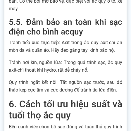
bẩn. Có thể bôi mỡ bảo vệ, đặc biệt với ắc quy ô tô, xe
máy.
5.5. Đảm bảo an toàn khi sạc
điện cho bình acquy
Tránh tiếp xúc trực tiếp: Axit trong ắc quy axit-chì ăn
mòn da và quần áo. Hãy đeo găng tay, kính bảo hộ.
Tránh nơi kín, nguồn lửa: Trong quá trình sạc, ắc quy
axit-chì thoát khí hydro, rất dễ cháy nổ.
Quy trình ngắt kết nối: Tắt nguồn sạc trước, sau đó
tháo kẹp cực âm và cực dương để tránh tia lửa điện.
6. Cách tối ưu hiệu suất và
tuổi thọ ắc quy
Bên cạnh việc chọn bộ sạc đúng và tuân thủ quy trình