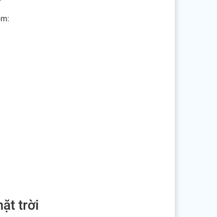
?
ồm:
ặt trời