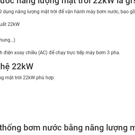
ước năng lượng mặt trời 22kW là gì
ử dụng năng lượng mặt trời để vận hành máy bơm nước, bao g
suất 22kW
 khung…)
h điện xoay chiều (AC) để chạy trực tiếp máy bơm 3 pha.
a hệ 22kW
ng mặt trời 22kW phù hợp:
ệ thống bơm nước bằng năng lượng m