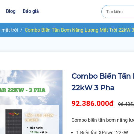
Blog
Báo giá
mặt trời
Combo Biến Tần Bơm Năng Lượng Mặt Trời 22kW 
Combo Biến Tần 
22kW 3 Pha
92.386.000đ
96.435
Combo biến tần bơm năng lượ
1 Biến tần XPower 22kW