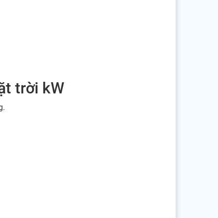
ặt trời kW
g.