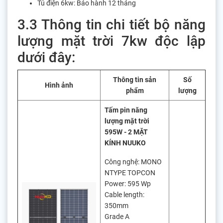
Tủ điện 6kw: Bảo hành 12 tháng
3.3 Thông tin chi tiết bộ năng
lượng mặt trời 7kw độc lập
dưới đây:
Thông tin sản
Số
Hình ảnh
phẩm
lượng
Tấm pin năng
lượng mặt trời
595W - 2 MẶT
KÍNH NUUKO
Công nghệ: MONO
NTYPE TOPCON
Power: 595 Wp
Cable length:
350mm
Grade A