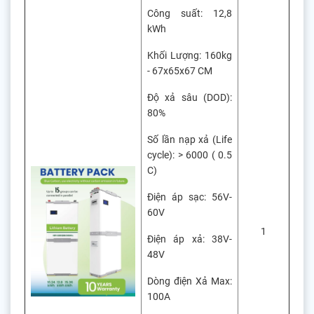
Công suất: 12,8
kWh
Khối Lượng: 160kg
- 67x65x67 CM
Độ xả sâu (DOD):
80%
Số lần nạp xả (Life
cycle): > 6000 ( 0.5
C)
Điện áp sạc: 56V-
60V
1
Điện áp xả: 38V-
48V
Dòng điện Xả Max:
100A