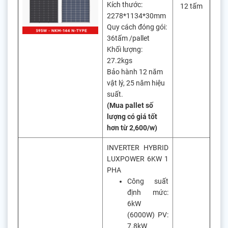
Kích thước:
12 tấm
2278*1134*30mm
Quy cách đóng gói:
36tấm /pallet
Khối lượng:
27.2kgs
Bảo hành 12 năm
vật lý, 25 năm hiệu
suất.
(Mua pallet số
lượng có giá tốt
hơn từ 2,600/w)
INVERTER HYBRID
LUXPOWER 6KW 1
PHA
Công suất
định mức:
6kW
(6000W) PV:
7.8kW