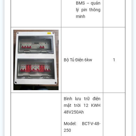
BMS – quản
lý pin thông
minh
Bộ Tủ Điện 6kw
1
Bình lưu trữ điện
mặt trời 12 KWH
48V250Ah
Model: BCT-V-48-
250