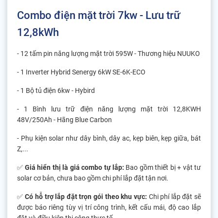
Combo điện mặt trời 7kw - Lưu trữ
12,8kWh
- 12 tấm pin năng lượng mặt trời 595W - Thương hiệu NUUKO
- 1 Inverter Hybrid Senergy 6kW SE-6K-ECO
- 1 Bộ tủ điện 6kw - Hybird
- 1 Bình lưu trữ điện năng lượng mặt trời 12,8KWH
48V/250Ah - Hãng Blue Carbon
- Phụ kiện solar như dây bình, dây ac, kẹp biên, kẹp giữa, bát
Z,...
✅
Giá hiển thị là giá combo tự lắp:
Bao gồm thiết bị + vật tư
solar cơ bản, chưa bao gồm chi phí lắp đặt tận nơi.
✅
Có hỗ trợ lắp đặt trọn gói theo khu vực:
Chi phí lắp đặt sẽ
được báo riêng tùy vị trí công trình, kết cấu mái, độ cao lắp