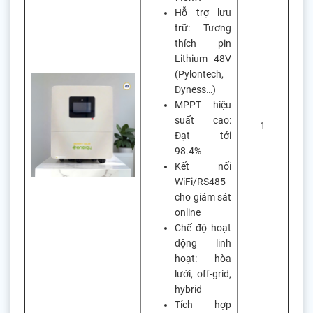
Hỗ trợ lưu
trữ: Tương
thích pin
Lithium 48V
(Pylontech,
Dyness…)
MPPT hiệu
suất cao:
1
Đạt tới
98.4%
Kết nối
WiFi/RS485
cho giám sát
online
Chế độ hoạt
động linh
hoạt: hòa
lưới, off-grid,
hybrid
Tích hợp