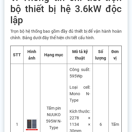
bộ thiết bị hệ 3.6kW độc
lập
Trọn bộ hệ thống bao gồm đầy đủ thiết bị để vận hành hoàn
chỉnh. Bảng dưới đây thể hiện chi tiết cấu hình.
Hình
Mô tả kỹ
Số
Đơn
STT
Hạng mục
ảnh
thuật
lượng
vị
Công suất:
595Wp
Loại cell:
Mono N-
Type
Tấm pin
Kích thước:
NUUKO
2278 ×
595W N-
1
1134 ×
6
Tấm
Type
30mm