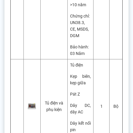
>10 năm
Chứng chỉ:
UN38.3,
CE, MSDS,
DGM
Bảo hành:
03 Năm
Tủ điện
Kẹp biên,
kẹp giữa
Pát Z
Tủ điện và
Dây DC,
1
Bộ
phụ kiện
dây AC
Dây kết nối
pin