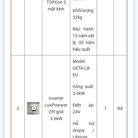
TOPCon 2
mặt kính
Khối lượng:
32kg
Bảo hành:
12 năm vật
lý, 30 năm
hiệu suất
Model:
GETA-LB-
EU
Công suất:
3.6kW
Inverter
LuxPowwer
Điện áp:
2
1
Bộ
Off-grid
24V
3.6kW
Hỗ trợ
Acquy /
Lithium