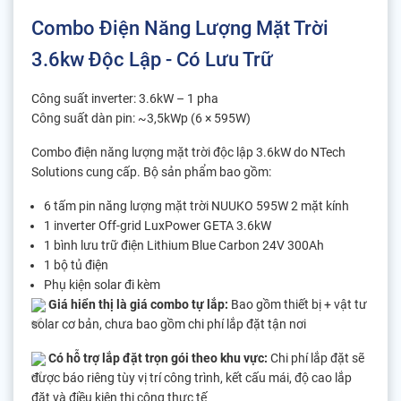
Combo Điện Năng Lượng Mặt Trời
3.6kw Độc Lập - Có Lưu Trữ
Công suất inverter: 3.6kW – 1 pha
Công suất dàn pin: ~3,5kWp (6 × 595W)
Combo điện năng lượng mặt trời độc lập 3.6kW do NTech
Solutions cung cấp. Bộ sản phẩm bao gồm:
6 tấm pin năng lượng mặt trời NUUKO 595W 2 mặt kính
1 inverter Off-grid LuxPower GETA 3.6kW
1 bình lưu trữ điện Lithium Blue Carbon 24V 300Ah
1 bộ tủ điện
Phụ kiện solar đi kèm
Giá hiển thị là giá combo tự lắp:
Bao gồm thiết bị + vật tư
solar cơ bản, chưa bao gồm chi phí lắp đặt tận nơi
Có hỗ trợ lắp đặt trọn gói theo khu vực:
Chi phí lắp đặt sẽ
được báo riêng tùy vị trí công trình, kết cấu mái, độ cao lắp
đặt và điều kiện thi công thực tế