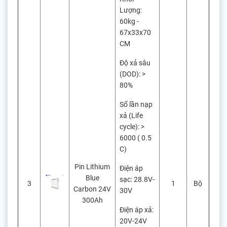
Lượng:
60kg -
67x33x70
CM
Độ xả sâu
(DOD): >
80%
Số lần nạp
xả (Life
cycle): >
6000 ( 0.5
C)
Pin Lithium
Điện áp
Blue
sạc: 28.8V-
3
1
Bộ
Carbon 24V
30V
300Ah
Điện áp xả:
20V-24V