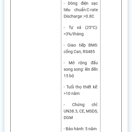
- Dòng điện sạc
tiêu chuẩn:C-rate
Discharge :<0.8C
- Tự xả (25°C):
<3%/tháng
- Giao tiếp BMS:
cổng Can, RS485
- Mở rộng đấu
song song: lên đến
15 bộ
- Tuổi thọ thiết kế:
>10 năm
- Chứng chỉ:
UN38.3, CE, MSDS,
DGM
- Bảo hành: 5 năm