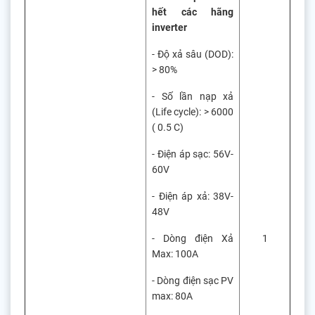
hết các hãng
inverter
- Độ xả sâu (DOD):
> 80%
- Số lần nạp xả
(Life cycle): > 6000
( 0.5 C)
- Điện áp sạc: 56V-
60V
- Điện áp xả: 38V-
48V
- Dòng điện Xả
1
Max: 100A
- Dòng điện sạc PV
max: 80A