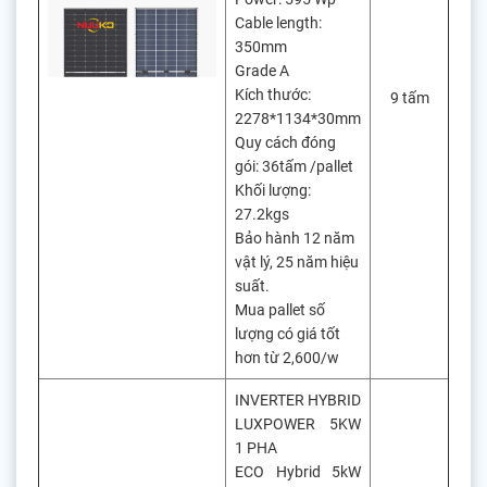
Cable length:
350mm
Grade A
Kích thước:
9 tấm
2278*1134*30mm
Quy cách đóng
gói: 36tấm /pallet
Khối lượng:
27.2kgs
Bảo hành 12 năm
vật lý, 25 năm hiệu
suất.
Mua pallet số
lượng có giá tốt
hơn từ 2,600/w
INVERTER HYBRID
LUXPOWER 5KW
1 PHA
ECO Hybrid 5kW