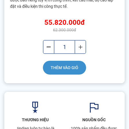
được báo riêng tùy vị trí công trình, kết cấu mái, độ cao lắp
đặt và điều kiện thi công thực tế.
55.820.000đ
62.300.000đ
THÊM VÀO GIỎ
THƯƠNG HIỆU
NGUỒN GỐC
Jindian luôn tự hào là
100% sản phẩm đều được