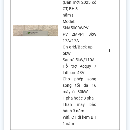
(Bản mới 2025 có
CT, BH 3
năm )
Model:
SNA5000WPV
PV 2MPPT 8kW
17A/17A
On-grid/Back-up
1
5kW
Sạc xả 5kW/110A
Hỗ trợ Acquy /
Lithium 48V
Cho phép song
song tối đa 16
máy lên 80kW
1 pha hoặc 3 pha
Thân máy bảo
hành 3 năm
Wifi, CT đi kèm BH
1 năm