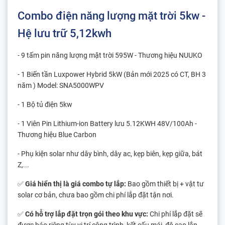
Combo điện năng lượng mặt trời 5kw -
Hệ lưu trữ 5,12kwh
- 9 tấm pin năng lượng mặt trời 595W - Thương hiệu NUUKO
- 1 Biến tần Luxpower Hybrid 5kW (Bản mới 2025 có CT, BH 3
năm ) Model: SNA5000WPV
- 1 Bộ tủ điện 5kw
- 1 Viên Pin Lithium-ion Battery lưu 5.12KWH 48V/100Ah -
Thương hiệu Blue Carbon
- Phụ kiện solar như dây bình, dây ac, kẹp biên, kẹp giữa, bát
Z,...
✅
Giá hiển thị là giá combo tự lắp:
Bao gồm thiết bị + vật tư
solar cơ bản, chưa bao gồm chi phí lắp đặt tận nơi.
✅
Có hỗ trợ lắp đặt trọn gói theo khu vực:
Chi phí lắp đặt sẽ