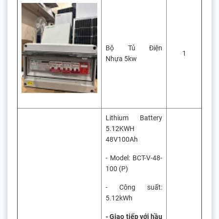
Bộ Tủ Điện
1
Nhựa 5kw
Lithium Battery
5.12KWH
48V100Ah
- Model: BCT-V-48-
100 (P)
- Công suất:
5.12kWh
- Giao tiếp với hầu