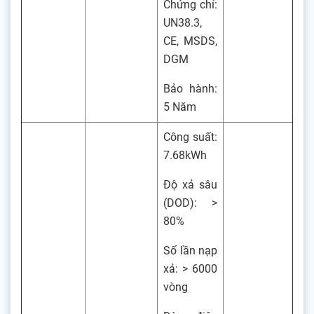
Chứng chỉ:
UN38.3,
CE, MSDS,
DGM
Bảo hành:
5 Năm
Công suất:
7.68kWh
Độ xả sâu
(DOD): >
80%
Số lần nạp
xả: > 6000
vòng