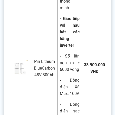
thông
minh.
- Giao tiếp
với hầu
hết các
hãng
inverter
- Số lần
Pin Lithium
nạp xả: >
38.900.000
BlueCarbon
6000 vòng
VNĐ
48V 300Ah
- Dòng
điện Xả
Max: 100A
- Dòng
điện sạc