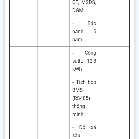
CE, MSDS,
DGM
- Bảo
hành: 5
năm
- Công
suất: 12,8
kWh
- Tích hợp
BMS
(RS485)
thông
minh.
- Độ xả
sâu