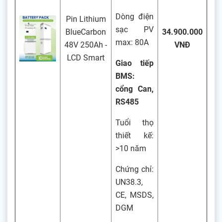
Dòng điện
Pin Lithium
sạc PV
BlueCarbon
34.900.000
max: 80A
48V 250Ah -
VNĐ
LCD Smart
Giao tiếp
BMS:
cổng Can,
RS485
Tuổi thọ
thiết kế:
>10 năm
Chứng chỉ:
UN38.3,
CE, MSDS,
DGM