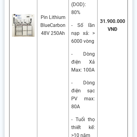
(DOD):
80%
Pin Lithium
31.900.000
BlueCarbon
- Số lần
VNĐ
48V 250Ah
nạp xả: >
6000 vòng
- Dòng
điện Xả
Max: 100A
- Dòng
điện sạc
PV max:
80A
- Tuổi thọ
thiết kế:
>10 năm