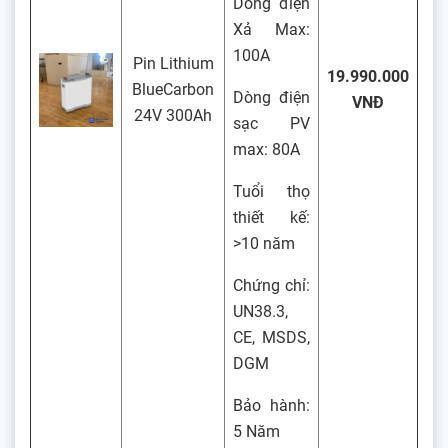
Dòng điện
Xả Max:
100A
Pin Lithium
19.990.000
BlueCarbon
Dòng điện
VNĐ
24V 300Ah
sạc PV
max: 80A
Tuổi thọ
thiết kế:
>10 năm
Chứng chỉ:
UN38.3,
CE, MSDS,
DGM
Bảo hành:
5 Năm