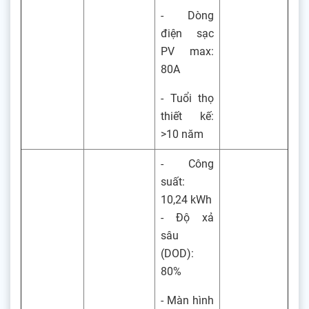
- Dòng
điện sạc
PV max:
80A
- Tuổi thọ
thiết kế:
>10 năm
- Công
suất:
10,24 kWh
- Độ xả
sâu
(DOD):
80%
- Màn hình