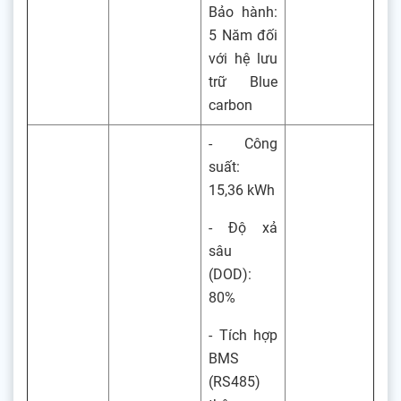
Bảo hành:
5 Năm đối
với hệ lưu
trữ Blue
carbon
- Công
suất:
15,36 kWh
- Độ xả
sâu
(DOD):
80%
- Tích hợp
BMS
(RS485)