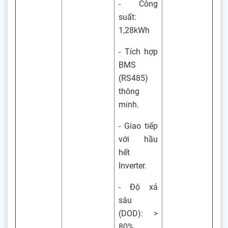
- Công
suất:
1,28kWh
- Tích hợp
BMS
(RS485)
thông
minh.
- Giao tiếp
với hầu
hết
Inverter.
- Độ xả
sâu
(DOD): >
80%