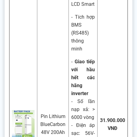
LCD Smart
- Tích hợp
BMS
(RS485)
thông
minh
-
Giao tiếp
với hầu
hết các
hãng
inverter
- Số lần
nạp xả: >
Pin Lithium
6000 vòng
31.900.000
BlueCarbon
- Điện áp
VNĐ
48V 200Ah
sạc: 56V-