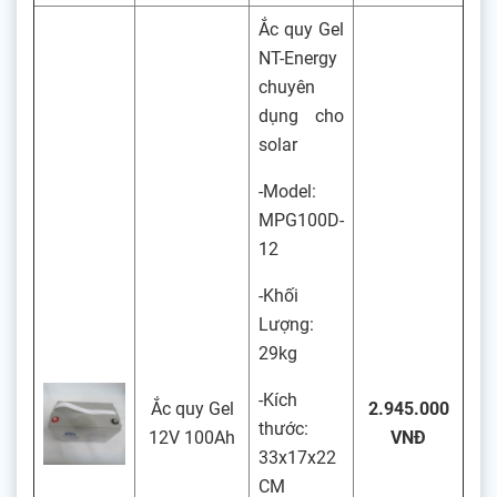
Ắc quy Gel
NT-Energy
chuyên
dụng cho
solar
-Model:
MPG100D-
12
-Khối
Lượng:
29kg
-Kích
Ắc quy Gel
2.945.000
thước:
12V 100Ah
VNĐ
33x17x22
CM