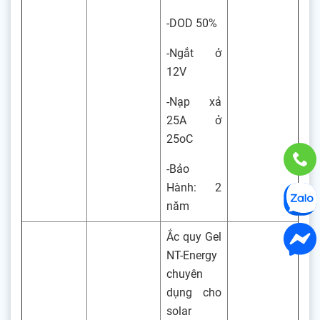
-DOD 50%
-Ngắt ở
12V
-Nạp xả
25A ở
25oC
-Bảo
Hành: 2
năm
Ắc quy Gel
NT-Energy
chuyên
dụng cho
solar