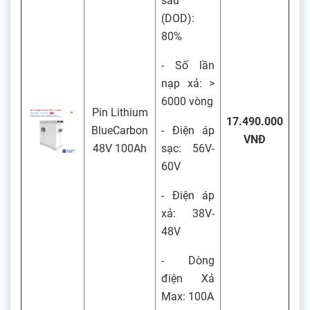
sâu
(DOD):
80%
- Số lần
nạp xả: >
6000 vòng
Pin Lithium
17.490.000
BlueCarbon
- Điện áp
VNĐ
48V 100Ah
sạc: 56V-
60V
- Điện áp
xả: 38V-
48V
- Dòng
điện Xả
Max: 100A