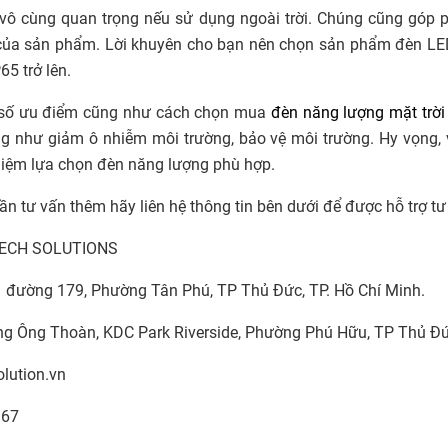
vô cùng quan trọng nếu sử dụng ngoài trời. Chúng cũng góp
 của sản phẩm. Lời khuyên cho bạn nên chọn sản phẩm đèn LE
65 trở lên.
t số ưu điểm cũng như cách chọn mua
đèn năng lượng mặt trời
g như giảm ô nhiễm môi trường, bảo vệ môi trường. Hy vọng, vớ
hiệm lựa chọn đèn năng lượng phù hợp.
n tư vấn thêm hãy liên hệ thông tin bên dưới để được hỗ trợ t
ECH SOLUTIONS
11 đường 179, Phường Tân Phú, TP Thủ Đức, TP. Hồ Chí Minh.
 Ông Thoàn, KDC Park Riverside, Phường Phú Hữu, TP Thủ Đức
lution.vn
 67