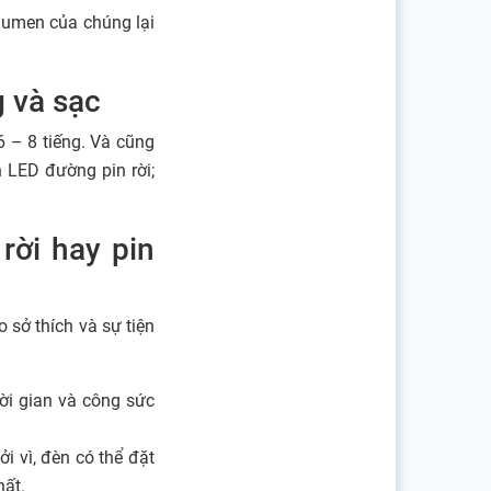
lumen của chúng lại
g và sạc
 – 8 tiếng. Và cũng
n LED đường pin rời;
rời hay pin
 sở thích và sự tiện
hời gian và công sức
i vì, đèn có thể đặt
hất.