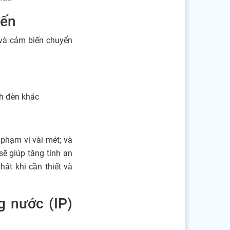
iến
 và cảm biến chuyển
nh đèn khác
phạm vi vài mét; và
sẽ giúp tăng tính an
ất khi cần thiết và
 nước (IP)