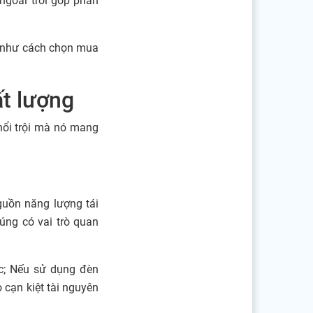
ngoài trời góp phần
g như cách chọn mua
ất lượng
nổi trội mà nó mang
guồn năng lượng tái
úng có vai trò quan
ác; Nếu sử dụng đèn
 cạn kiệt tài nguyên