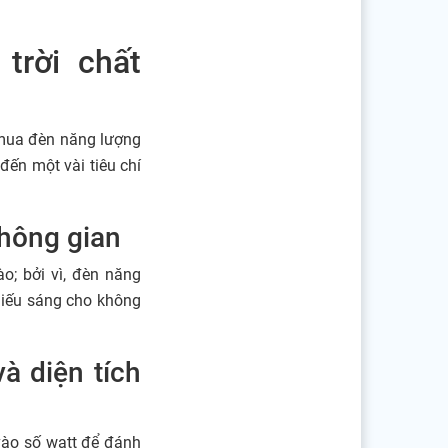
trời chất
 mua đèn năng lượng
đến một vài tiêu chí
không gian
o; bởi vì, đèn năng
chiếu sáng cho không
à diện tích
vào số watt để đánh