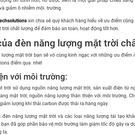
 động ổn định hơn, nó được xem là một giải pháp chiếu sáng 
g và giảm ô nhiễm môi trường.
echsolutions
xin chia sẻ quý khách hàng hiểu về ưu điểm cũn
trời chất lượng để đảm bảo an toàn, hoạt động tốt hơn.
ủa đèn năng lượng mặt trời ch
lượng mặt trời bạn sẽ vô cùng kinh ngạc với những ưu điểm 
tions điểm qua nhé!
ện với môi trường:
 trời sử dụng nguồn năng lượng mặt trời, sản xuất điện từ n
sáng mặt trời; nguồn năng lượng thân thiện với môi trường. Ch
t giảm lượng khí thải carbon được thải ra hàng ngày.
đèn năng lượng mặt trời và các loại năng lượng tái tạo kh
 bạn đã góp phần bảo vệ môi trường làm giảm tốc độ gây ra do
 ta.