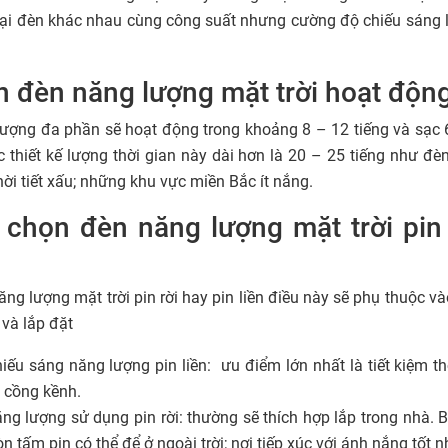
 loại đèn khác nhau cùng công suất nhưng cường độ chiếu sáng 
n đèn năng lượng mặt trời hoạt độn
ượng đa phần sẽ hoạt động trong khoảng 8 – 12 tiếng và sạc 6
thiết kế lượng thời gian này dài hơn là 20 – 25 tiếng như đè
ời tiết xấu; những khu vực miền Bắc ít nắng.
chọn đèn năng lượng mặt trời pin 
ng lượng mặt trời pin rời hay pin liền điều này sẽ phụ thuộc vào
và lắp đặt
hiếu sáng năng lượng pin liền: ưu điểm lớn nhất là tiết kiệm t
g cồng kềnh.
ng lượng sử dụng pin rời: thường sẽ thích hợp lắp trong nhà. Bở
òn tấm pin có thể để ở ngoài trời; nơi tiếp xúc với ánh nắng tốt n