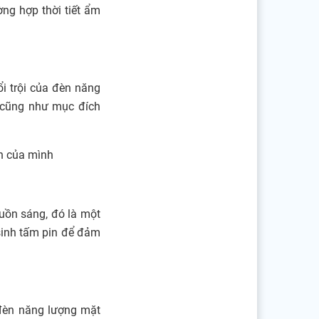
ờng hợp thời tiết ẩm
i trội của đèn năng
; cũng như mục đích
n của mình
uồn sáng, đó là một
 sinh tấm pin để đảm
 đèn năng lượng mặt