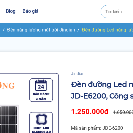
Blog
Báo giá
i
Đèn năng lượng mặt trời Jindian
Đèn đường Led năng lượ
Jindian
Đèn đường Led nă
JD-E6200, Công 
1.250.000đ
1.650.00
Mã sản phẩm: JDE-6200