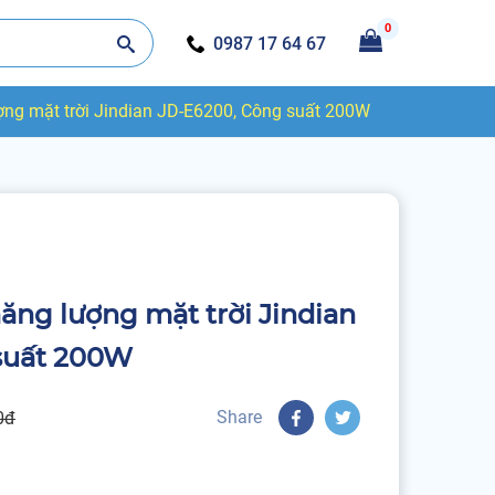
0
0987 17 64 67
ng mặt trời Jindian JD-E6200, Công suất 200W
ng lượng mặt trời Jindian
suất 200W
Share
0đ