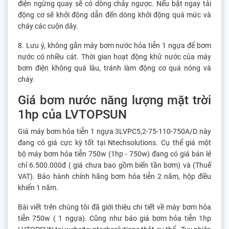
điện ngừng quay sẽ có dòng chảy ngược. Nếu bật ngay tải
động cơ sẽ khởi động dẫn đến dòng khởi động quá mức và
cháy các cuộn dây.
8. Lưu ý, không gắn máy bơm nước hỏa tiễn 1 ngựa để bơm
nước có nhiều cát. Thời gian hoạt động khử nước của máy
bơm điện không quá lâu, tránh làm động cơ quá nóng và
cháy.
Giá bơm nước năng lượng mặt trời
1hp của LVTOPSUN
Giá máy bơm hỏa tiễn 1 ngựa 3LVPC5,2-75-110-750A/D này
đang có giá cực kỳ tốt tại Ntechsolutions. Cụ thể giá một
bộ máy bơm hỏa tiễn 750w (1hp - 750w) đang có giá bán lẻ
chỉ 6.500.000đ ( giá chưa bao gồm biến tần bơm) và (Thuế
VAT). Bảo hành chính hãng bơm hỏa tiễn 2 năm, hộp điều
khiển 1 năm.
Bài viết trên chúng tôi đã giới thiệu chi tiết về máy bơm hỏa
tiễn 750w ( 1 ngựa). Cũng như báo giá bơm hỏa tiễn 1hp