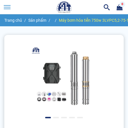
0
Trang chủ
Sản phẩm
Máy bơm hỏa tiễn 750w 3LVPC5,2-75-