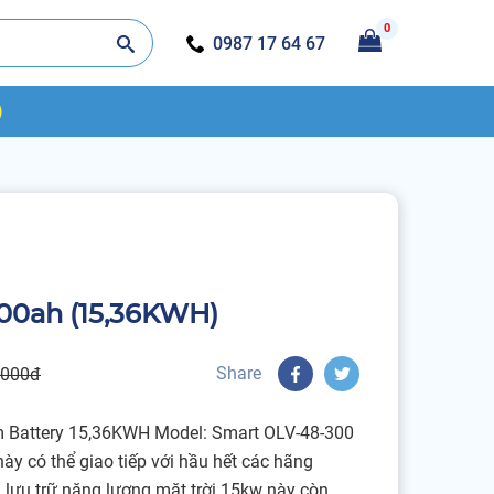
0
0987 17 64 67
)
300ah (15,36KWH)
Share
.000đ
um Battery 15,36KWH Model: Smart OLV-48-300
ày có thể giao tiếp với hầu hết các hãng
in lưu trữ năng lượng mặt trời 15kw này còn