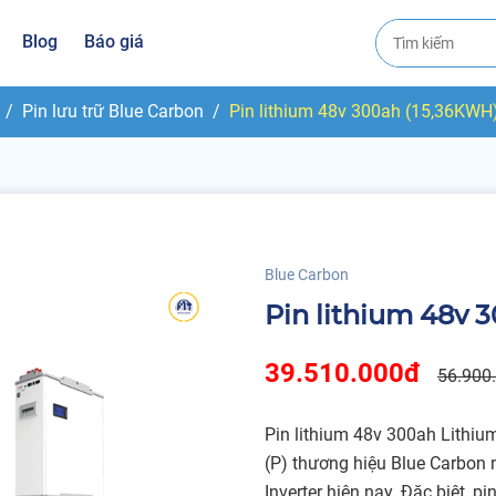
Blog
Báo giá
Pin lưu trữ Blue Carbon
Pin lithium 48v 300ah (15,36KWH
Blue Carbon
Pin lithium 48v 
39.510.000đ
56.900
Pin lithium 48v 300ah Lithi
(P) thương hiệu Blue Carbon n
Inverter hiện nay. Đặc biệt, p