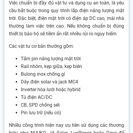
Việc chuẩn bị đầy đủ vật tư và dụng cụ an toàn, là yêu
cầu bắt buộc trong quy trình lắp điện năng lượng mặt
trời. Đặc biệt, điện mặt trời có điện áp DC cao, mái nhà
thường làm việc trên cao. Nếu không chuẩn bị đúng
thiết bị bảo hộ sẽ tiềm ẩn rất nhiều rủi ro nguy hiểm.
Các vật tư cơ bản thường gồm:
Tấm pin năng lượng mặt trời
Rail nhôm, kẹp giữa, kẹp biên
Bulong inox chống gỉ
Dây điện solar và jack MC4
Inverter hòa lưới hoặc hybrid
Tủ điện AC/DC
CB, SPD chống sét
Pin lưu trữ (nếu có)
Nhiều công trình hiện nay ưu tiên sử dụng các thương
hiệu như NUUKO, JA Solar, LuxPower hoặc Deye để