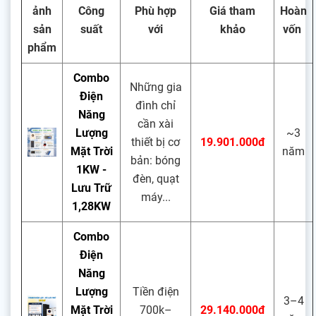
ảnh
Công
Phù hợp
Giá tham
Hoàn
sản
suất
với
khảo
vốn
phẩm
Combo
Những gia
Điện
đình chỉ
Năng
cần xài
Lượng
~3
thiết bị cơ
19.901.000đ
Mặt Trời
năm
bản: bóng
1KW -
đèn, quạt
Lưu Trữ
máy...
1,28KW
Combo
Điện
Năng
Lượng
Tiền điện
3–4
Mặt Trời
700k–
29.140.000đ