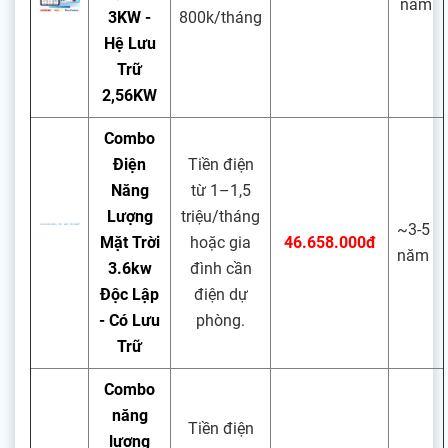
năm
3KW -
800k/tháng
Hệ Lưu
Trữ
2,56KW
Combo
Điện
Tiền điện
Năng
từ 1–1,5
Lượng
triệu/tháng
~3-5
Mặt Trời
hoặc gia
46.658.000đ
năm
3.6kw
đình cần
Độc Lập
điện dự
- Có Lưu
phòng.
Trữ
Combo
năng
Tiền điện
lượng