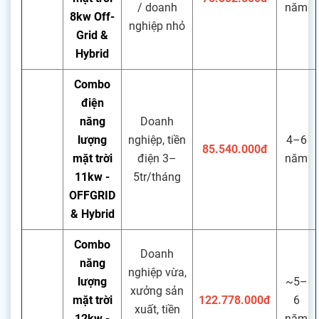
/ doanh
năm
8kw Off-
nghiệp nhỏ
Grid &
Hybrid
Combo
điện
năng
Doanh
lượng
nghiệp, tiền
4–6
85.540.000đ
mặt trời
điện 3–
năm
11kw -
5tr/tháng
OFFGRID
& Hybrid
Combo
Doanh
năng
nghiệp vừa,
lượng
~5–
xưởng sản
mặt trời
122.778.000đ
6
xuất, tiền
12kw -
năm