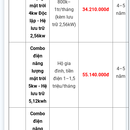
800k–
mặt trời
4–5
1tr/tháng
34.210.000đ
4kw Độc
năm
(kèm lưu
lập - Hệ
trữ 2,56kW)
lưu trữ
2,56kw
Combo
điện
năng
Hộ gia
4–5
lượng
đình, tiền
55.140.000đ
năm
mặt trời
điện 1–1,5
5kw - Hệ
triệu/tháng
lưu trữ
5,12kwh
Combo
điện
năng