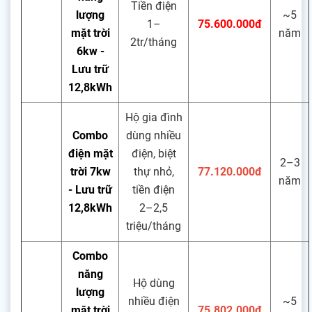
Tiền điện
lượng
~5
1–
75.600.000đ
mặt trời
năm
2tr/tháng
6kw -
Lưu trữ
12,8kWh
Hộ gia đình
Combo
dùng nhiều
điện mặt
điện, biệt
2–3
trời 7kw
thự nhỏ,
77.120.000đ
năm
- Lưu trữ
tiền điện
12,8kWh
2–2,5
triệu/tháng
Combo
năng
Hộ dùng
lượng
nhiều điện
~5
mặt trời
75.802.000đ